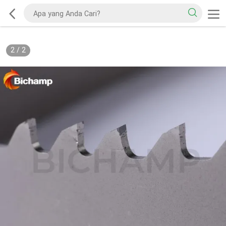
2
/
2