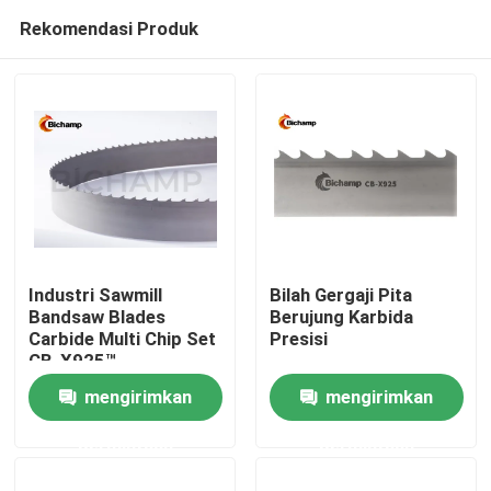
Rekomendasi Produk
Industri Sawmill
Bilah Gergaji Pita
Bandsaw Blades
Berujung Karbida
Carbide Multi Chip Set
Presisi
Rumah
CB-X925™
mengirimkan
mengirimkan
Produk
permintaan
permintaan
Tentang kami