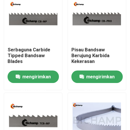
Tur Pabrik
Kontrol kualitas
Serbaguna Carbide
Pisau Bandsaw
Hubungi kami
Tipped Bandsaw
Berujung Karbida
Blades
Kekerasan
Berita
mengirimkan
mengirimkan
permintaan
permintaan
Permintaan Penawaran
Bi Metal Bandsaw Blades
Pisau Bandsaw Berujung Karbida